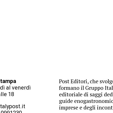
Post Editori, che svolg
 stampa
formano il Gruppo Ital
dì al venerdì
editoriale di saggi de
alle 18
guide enogastronomich
alypost.it
imprese e degli incont
9 0991230