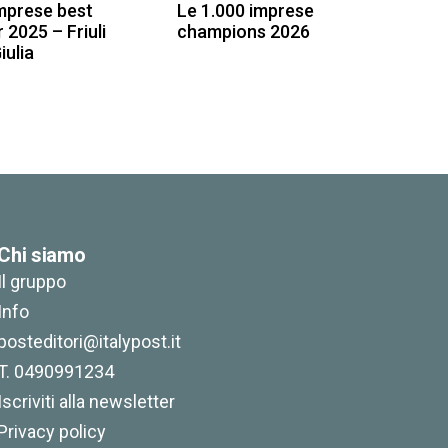
mprese best
Le 1.000 imprese
 2025 – Friuli
champions 2026
iulia
200,00
€
Chi siamo
Il gruppo
Info
posteditori@italypost.it
T. 0490991234
Iscriviti alla newsletter
Privacy policy