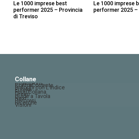
Le 1000 imprese best
Le 1000 imprese b
performer 2025 – Provincia
performer 2025 –
di Treviso
100,00
€
100,00
€
Collane
Champions
ControCorrente
Dialoghi con L’Indice
Eureka
Fuori Collana
Green
Guide a Tavola
Next
Percorsi
Ricerche
Visioni