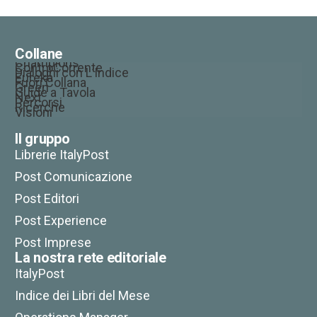
Collane
Champions
ControCorrente
Dialoghi con L’Indice
Eureka
Fuori Collana
Green
Guide a Tavola
Next
Percorsi
Ricerche
Visioni
Il gruppo
Librerie ItalyPost
Post Comunicazione
Post Editori
Post Experience
Post Imprese
La nostra rete editoriale
ItalyPost
Indice dei Libri del Mese