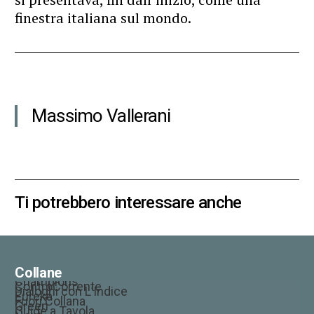
finestra italiana sul mondo.
Massimo Vallerani
Ti potrebbero interessare anche
Collane
Champions
ControCorrente
Dialoghi con L’Indice
Eureka
Fuori Collana
Green
Guide a Tavola