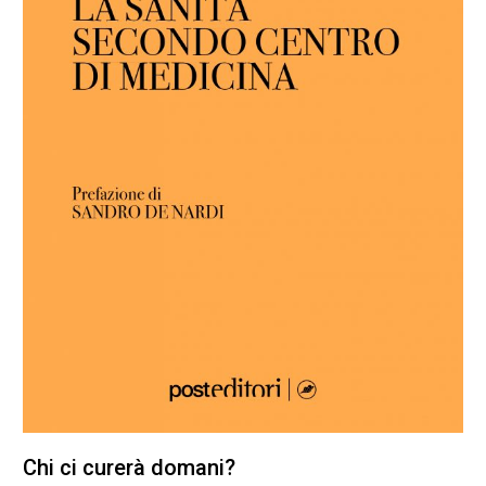
Chi ci curerà domani?