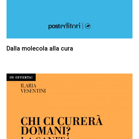
Dalla molecola alla cura
22,00
€
20,90
€
IN OFFERTA!