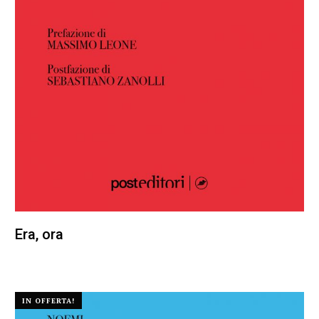
Era, ora
22,00
€
20,90
€
IN OFFERTA!