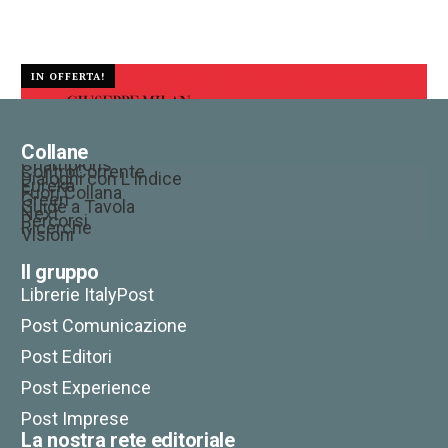
24,00
€
22,80
€
IN OFFERTA!
Collane
Champions
ControCorrente
Dialoghi con L’Indice
Eureka
Fuori Collana
Green
Guide a Tavola
Next
Percorsi
Ricerche
Visioni
Il gruppo
Librerie ItalyPost
Post Comunicazione
Post Editori
Post Experience
Post Imprese
La nostra rete editoriale