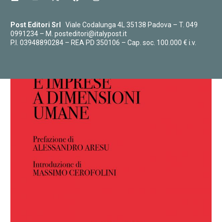
Post Editori Srl
Viale Codalunga 4L 35138 Padova – T.
049
0991234
– M.
posteditori@italypost.it
P.I. 03948890284 – REA PD 350106 – Cap. soc. 100.000 € i.v.