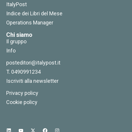
ItalyPost
Indice dei Libri del Mese
Operations Manager
Chi siamo
Il gruppo
Info
posteditori@italypost.it
T. 0490991234
Capitale e lavoro
Iscriviti alla newsletter
22,00
€
20,90
€
Privacy policy
Cookie policy