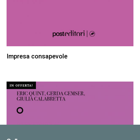
Impresa consapevole
22,00
€
20,90
€
IN OFFERTA!