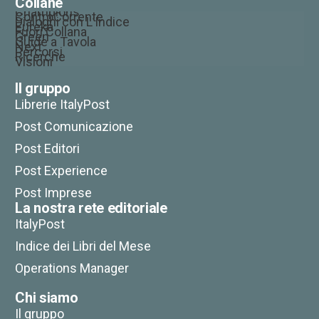
Collane
Champions
ControCorrente
Dialoghi con L’Indice
Eureka
Fuori Collana
Green
Guide a Tavola
Next
Percorsi
Ricerche
Visioni
Il gruppo
Librerie ItalyPost
Post Comunicazione
Post Editori
Post Experience
Post Imprese
La nostra rete editoriale
ItalyPost
Indice dei Libri del Mese
Operations Manager
Chi siamo
Il gruppo