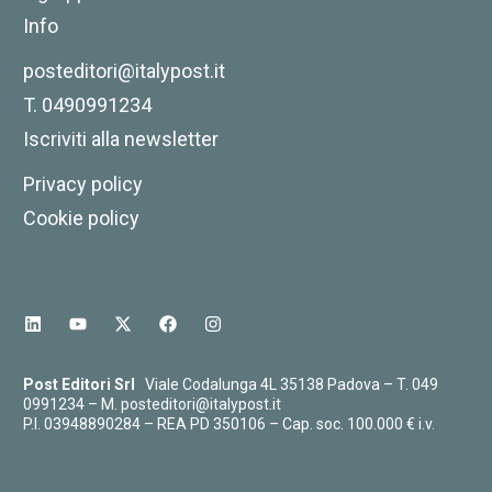
Design Leadership
Info
25,00
€
23,75
€
posteditori@italypost.it
T. 0490991234
Iscriviti alla newsletter
Privacy policy
Cookie policy
Post Editori Srl
Viale Codalunga 4L 35138 Padova – T.
049
0991234
– M.
posteditori@italypost.it
P.I. 03948890284 – REA PD 350106 – Cap. soc. 100.000 € i.v.