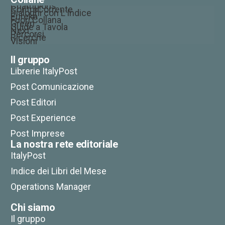
Champions
ControCorrente
Dialoghi con L’Indice
Eureka
Fuori Collana
Green
Guide a Tavola
Next
Percorsi
Ricerche
Visioni
Il gruppo
Librerie ItalyPost
Post Comunicazione
Post Editori
Post Experience
Post Imprese
La nostra rete editoriale
ItalyPost
Indice dei Libri del Mese
Operations Manager
Chi siamo
Il gruppo