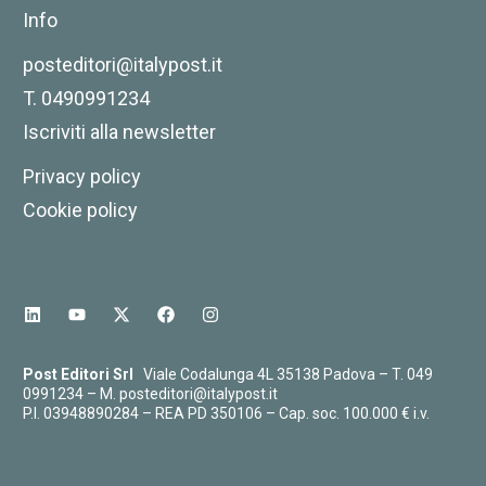
Info
posteditori@italypost.it
T. 0490991234
Iscriviti alla newsletter
Privacy policy
Cookie policy
Post Editori Srl
Viale Codalunga 4L 35138 Padova – T.
049
0991234
– M.
posteditori@italypost.it
P.I. 03948890284 – REA PD 350106 – Cap. soc. 100.000 € i.v.