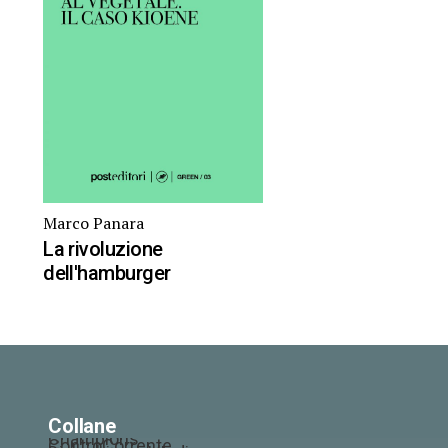
Marco Panara
La rivoluzione
dell'hamburger
Collane
Champions
ControCorrente