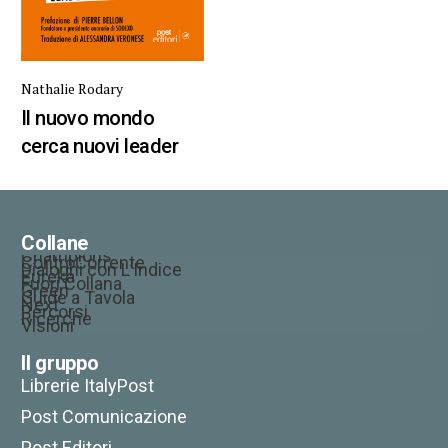
Nathalie Rodary
Il nuovo mondo
cerca nuovi leader
Collane
Champions
ControCorrente
Dialoghi con L’Indice
Eureka
Fuori Collana
Green
Guide a Tavola
Next
Percorsi
Ricerche
Visioni
Il gruppo
Librerie ItalyPost
Post Comunicazione
Post Editori