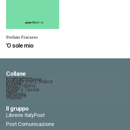
Stefano Fracasso
’O sole mio
Collane
Champions
ControCorrente
Dialoghi con L’Indice
Eureka
Fuori Collana
Green
Guide a Tavola
Next
Percorsi
Ricerche
Visioni
Il gruppo
Librerie ItalyPost
Post Comunicazione