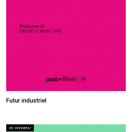
Futur industriel
25,00
€
23,75
€
IN OFFERTA!