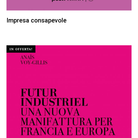
Impresa consapevole
22,00
€
20,90
€
IN OFFERTA!