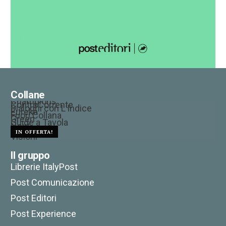
Europa elettrica
Collane
24,00
€
22,80
€
Champions
ControCorrente
Dialoghi con L’Indice
Eureka
Fuori Collana
Green
Guide a Tavola
Next
Percorsi
Ricerche
IN OFFERTA!
Visioni
Il gruppo
Librerie ItalyPost
Post Comunicazione
Post Editori
Post Experience