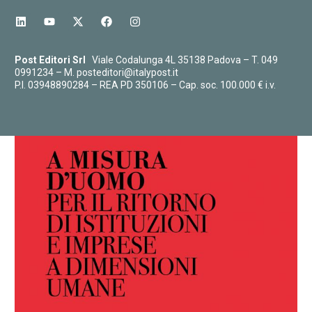
22,00
€
20,90
€
Post Editori Srl
Viale Codalunga 4L 35138 Padova – T.
049
0991234
– M.
posteditori@italypost.it
P.I. 03948890284 – REA PD 350106 – Cap. soc. 100.000 € i.v.