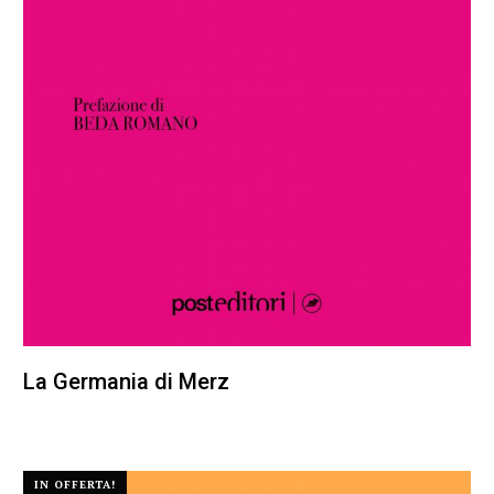
La Germania di Merz
25,00
€
23,75
€
IN OFFERTA!