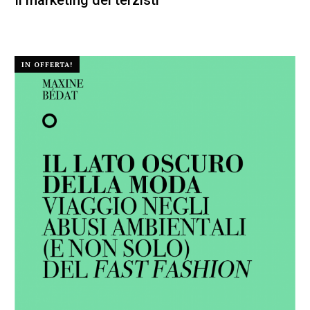
Il marketing dei terzisti
24,00
€
22,80
€
IN OFFERTA!