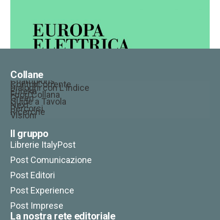
Collane
Champions
ControCorrente
Dialoghi con L’Indice
Eureka
Fuori Collana
Green
Guide a Tavola
Next
Percorsi
Ricerche
Visioni
Il gruppo
Librerie ItalyPost
Post Comunicazione
Post Editori
Post Experience
Post Imprese
La nostra rete editoriale