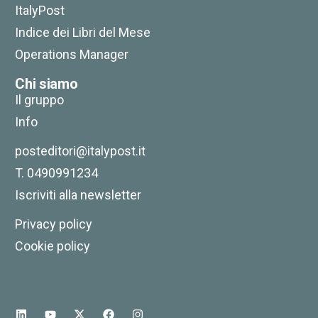
ItalyPost
Indice dei Libri del Mese
Operations Manager
Europa elettrica
Chi siamo
24,00
€
22,80
€
Il gruppo
Info
posteditori@italypost.it
T. 0490991234
Iscriviti alla newsletter
Privacy policy
Cookie policy