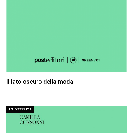
Il lato oscuro della moda
25,00
€
23,75
€
IN OFFERTA!