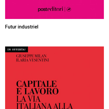
Futur industriel
25,00
€
23,75
€
IN OFFERTA!