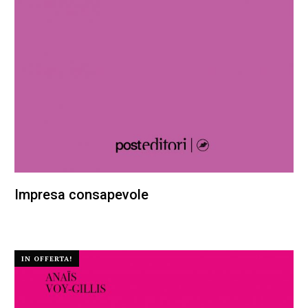
Impresa consapevole
22,00
€
20,90
€
IN OFFERTA!