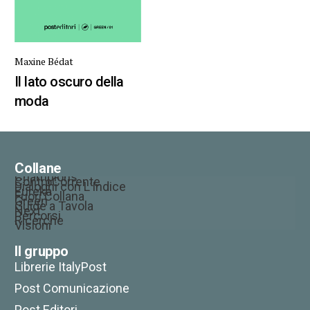
Maxine Bédat
Il lato oscuro della
moda
Collane
Champions
ControCorrente
Dialoghi con L’Indice
Eureka
Fuori Collana
Green
Guide a Tavola
Next
Percorsi
Ricerche
Visioni
Il gruppo
Librerie ItalyPost
Post Comunicazione
Post Editori