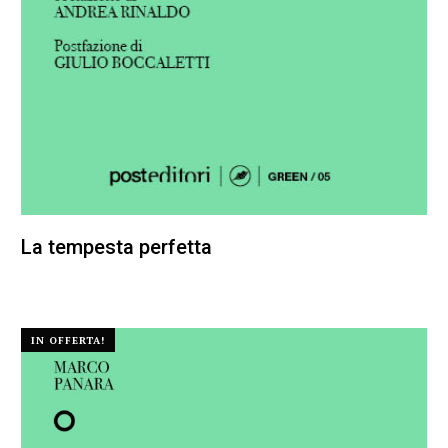
La tempesta perfetta
25,00
€
23,75
€
IN OFFERTA!