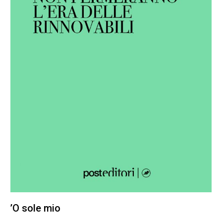
’O sole mio
22,00
€
20,90
€