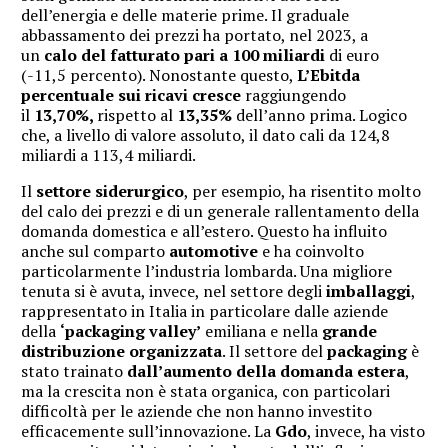
dell’energia e delle materie prime. Il graduale
abbassamento dei prezzi ha portato, nel 2023, a
un
calo del fatturato pari a 100 miliardi
di euro
(-11,5 percento). Nonostante questo,
L’Ebitda
percentuale sui ricavi cresce
raggiungendo
il
13,70%,
rispetto al
13,35%
dell’anno prima. Logico
che, a livello di valore assoluto, il dato cali da 124,8
miliardi a 113,4 miliardi.
Il
settore
siderurgico
, per esempio, ha risentito molto
del calo dei prezzi e di un generale rallentamento della
domanda domestica e all’estero. Questo ha influito
anche sul comparto
automotive
e ha coinvolto
particolarmente l’industria lombarda. Una migliore
tenuta si è avuta, invece, nel settore degli
imballaggi
,
rappresentato in Italia in particolare dalle aziende
della
‘packaging valley’
emiliana e nella
grande
distribuzione organizzata
. Il settore del
packaging
è
stato trainato
dall’aumento della domanda estera
,
ma la crescita non è stata organica, con particolari
difficoltà per le aziende che non hanno investito
efficacemente sull’innovazione. La
Gdo
, invece, ha visto