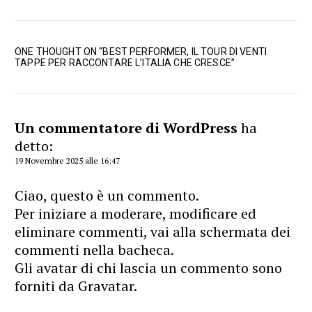
e congolesi dietro
industry. It’s not
la volata cinese
like Shein’s viral
nell’elettrico
influencer videos
ONE THOUGHT ON “
BEST PERFORMER, IL TOUR DI VENTI
TAPPE PER RACCONTARE L’ITALIA CHE CRESCE
”
Un commentatore di WordPress
ha
detto:
19 Novembre 2025 alle 16:47
Ciao, questo è un commento.
Per iniziare a moderare, modificare ed
eliminare commenti, vai alla schermata dei
commenti nella bacheca.
Gli avatar di chi lascia un commento sono
forniti da
Gravatar
.