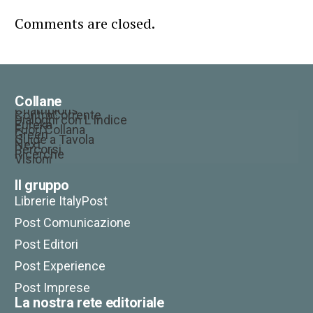
Comments are closed.
Collane
Champions
ControCorrente
Dialoghi con L’Indice
Eureka
Fuori Collana
Green
Guide a Tavola
Next
Percorsi
Ricerche
Visioni
Il gruppo
Librerie ItalyPost
Post Comunicazione
Post Editori
Post Experience
Post Imprese
La nostra rete editoriale