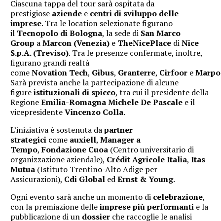
Ciascuna tappa del tour sarà ospitata da
prestigiose
aziende
e
centri di sviluppo delle
imprese
. Tra le location selezionate figurano
il
Tecnopolo di Bologna
, la sede di
San Marco
Group
a
Marcon (Venezia)
e
TheNicePlace
di
Nice
S.p.A. (Treviso)
. Tra le presenze confermate, inoltre,
figurano grandi realtà
come
Novation
Tech
,
Gibus
,
Granterre
,
Cirfoor
e
Marpo
Sarà prevista anche la partecipazione di alcune
figure
istituzionali di spicco
, tra cui il presidente della
Regione
Emilia-Romagna
Michele De Pascale
e il
vicepresidente
Vincenzo Colla
.
L’iniziativa è sostenuta da
partner
strategici
come
a
uxiell
,
Manager a
Tempo
,
Fondazione Cuoa
(Centro universitario di
organizzazione aziendale),
Crédit Agricole Italia
,
Itas
Mutua
(Istituto Trentino-Alto Adige per
Assicurazioni),
Cdi Global
ed
Ernst & Young
.
Ogni evento sarà anche un momento di
celebrazione
,
con la premiazione delle
imprese più performanti
e la
pubblicazione di un
dossier
che raccoglie le analisi