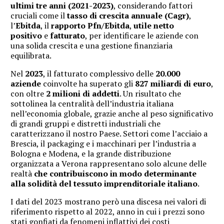
ultimi tre anni (2021-2023)
, considerando fattori
cruciali come il
tasso di crescita annuale (Cagr)
,
l’
Ebitda
, il
rapporto Pfn/Ebitda
,
utile netto
positivo
e
fatturato
, per identificare le aziende con
una solida crescita e una gestione finanziaria
equilibrata.
Nel
2023
, il fatturato complessivo delle
20.000
aziende
coinvolte ha superato gli
827 miliardi di euro
,
con oltre
2 milioni di addetti
. Un risultato che
sottolinea la centralità dell’industria italiana
nell’economia globale, grazie anche al peso significativo
di grandi gruppi e distretti industriali che
caratterizzano il nostro Paese. Settori come l’acciaio a
Brescia, il packaging e i macchinari per l’industria a
Bologna e Modena, e la grande distribuzione
organizzata a Verona rappresentano solo alcune delle
realtà
che contribuiscono in modo determinante
alla solidità del tessuto imprenditoriale italiano
.
I dati del 2023 mostrano però una discesa nei valori di
riferimento rispetto al 2022, anno in cui i prezzi sono
stati gonfiati da fenomeni inflattivi dei costi