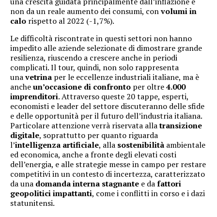
una crescita guidata principalmente dall’inflazione e
non da un reale aumento dei consumi, con
volumi in
calo
rispetto al 2022 (-1,7%).
Le difficoltà riscontrate in questi settori non hanno
impedito alle aziende selezionate di dimostrare grande
resilienza, riuscendo a crescere anche in periodi
complicati. Il tour, quindi, non solo rappresenta
una
vetrina
per le eccellenze industriali italiane, ma è
anche
un’occasione di confronto
per oltre
4.000
imprenditori
. Attraverso queste 20 tappe, esperti,
economisti e leader del settore discuteranno delle sfide
e delle opportunità per il futuro dell’industria italiana.
Particolare attenzione verrà riservata alla
transizione
digitale
, soprattutto per quanto riguarda
l’
intelligenza artificiale
, alla
sostenibilità
ambientale
ed economica, anche a fronte degli elevati costi
dell’energia, e alle strategie messe in campo per restare
competitivi in un contesto di incertezza, caratterizzato
da una
domanda interna stagnante
e da
fattori
geopolitici impattanti
, come i conflitti in corso e i dazi
statunitensi.