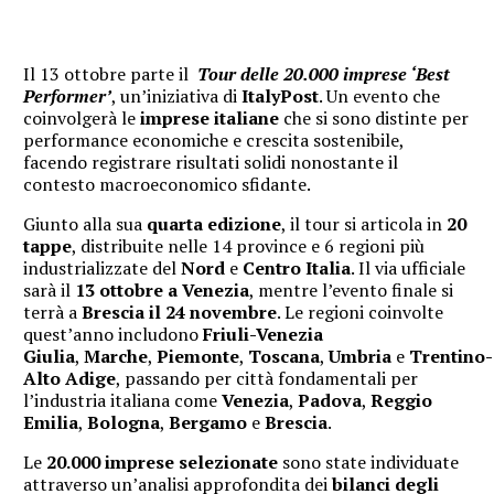
Il 13 ottobre parte il
Tour delle 20.000 imprese ‘Best
Performer’
, un’iniziativa di
ItalyPost
. Un evento che
coinvolgerà le
imprese italiane
che si sono distinte per
performance economiche e crescita sostenibile,
facendo registrare risultati solidi nonostante il
contesto macroeconomico sfidante.
Giunto alla sua
quarta edizione
, il tour si articola in
20
tappe
, distribuite nelle 14 province e 6 regioni più
industrializzate del
Nord
e
Centro Italia
. Il via ufficiale
sarà il
13 ottobre a Venezia
, mentre l’evento finale si
terrà a
Brescia il 24 novembre
. Le regioni coinvolte
quest’anno includono
Friuli-Venezia
Giulia
,
Marche
,
Piemonte
,
Toscana
,
Umbria
e
Trentino-
Alto Adige
, passando per città fondamentali per
l’industria italiana come
Venezia
,
Padova
,
Reggio
Emilia
,
Bologna
,
Bergamo
e
Brescia
.
Le
20.000 imprese selezionate
sono state individuate
attraverso un’analisi approfondita dei
bilanci degli